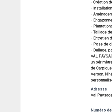
- Création d
- installati
- Aménagem
- Engazonne
- Plantation
- Taillage d
- Entretien 
- Pose de c
- Dallage, 
VAL PAYSAGE
un périmètr
de Carpique
Verson. N'hé
personnalisé
Adresse
Val Paysag
Numéro de