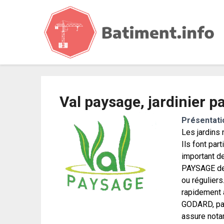
b
Val paysage, jardinier p
Présentati
Les jardins
Ils font par
important de
PAYSAGE de 
ou réguliers
rapidement a
GODARD, pays
assure nota