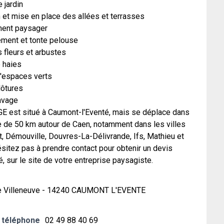
e jardin
on et mise en place des allées et terrasses
ent paysager
ment et tonte pelouse
s fleurs et arbustes
e haies
d'espaces verts
lôtures
pavage
 est situé à Caumont-l'Eventé, mais se déplace dans
e de 50 km autour de Caen, notamment dans les villes
t, Démouville, Douvres-La-Délivrande, Ifs, Mathieu et
sitez pas à prendre contact pour obtenir un devis
, sur le site de votre entreprise paysagiste.
e Villeneuve - 14240 CAUMONT L'EVENTE
 téléphone
02 49 88 40 69