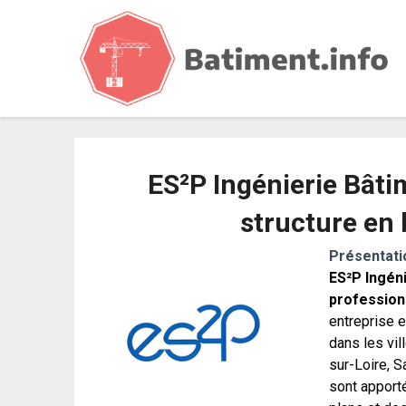
b
ES²P Ingénierie Bâti
structure en
Présentati
ES²P Ingén
professionn
entreprise 
dans les vil
sur-Loire, S
sont apporté